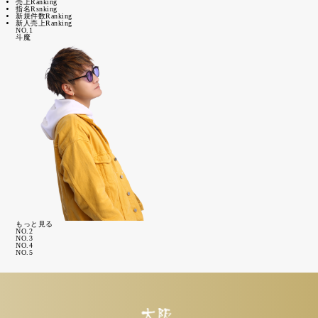
売上Ranking
指名Rsnking
新規件数Ranking
新人売上Ranking
NO.
1
斗魔
もっと見る
NO.
2
NO.
3
NO.
4
NO.
5