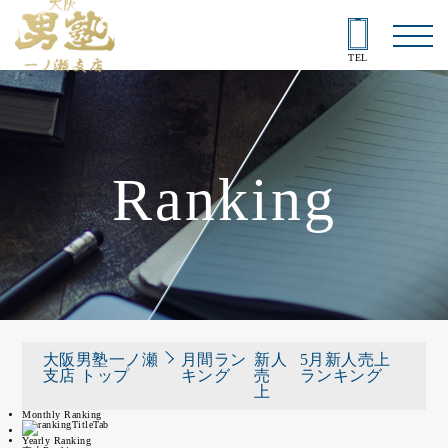
TEL
Ranking
大阪男塾一ノ瀬
月間ラン
新人
5月新人売上
支店 トップ
キング
売
ランキング
上
Monthly Ranking
Yearly Ranking