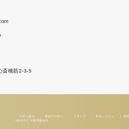
.com
★
橋筋2-3-5
TOPへ戻る
初めての方へ
スタッフ
料金システム
初
GROUP
大阪男塾本店