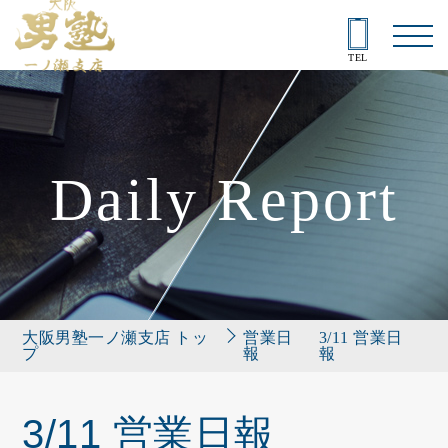
TEL
Daily Report
大阪男塾一ノ瀬支店 トッ
営業日
3/11 営業日
プ
報
報
3/11 営業日報