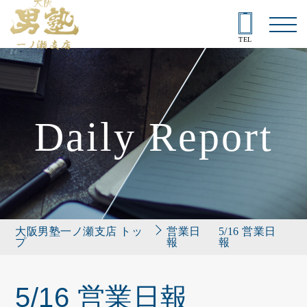
TEL
Daily Report
大阪男塾一ノ瀬支店 トッ
営業日
5/16 営業日
プ
報
報
5/16 営業日報